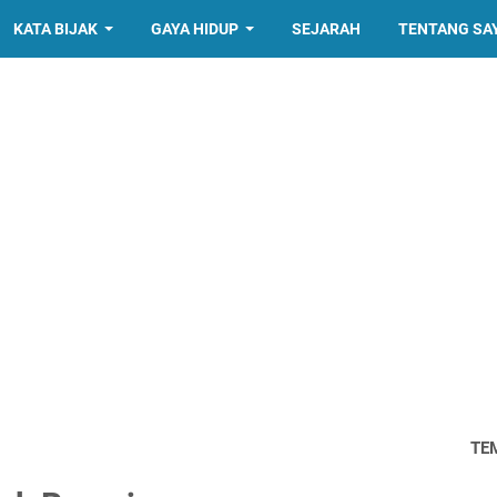
KATA BIJAK
GAYA HIDUP
SEJARAH
TENTANG SA
TE