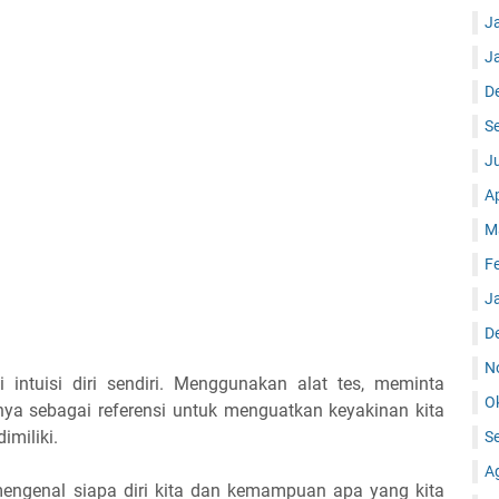
J
J
D
S
Ju
Ap
M
F
J
D
N
 intuisi diri sendiri. Menggunakan alat tes, meminta
O
ya sebagai referensi untuk menguatkan keyakinan kita
imiliki.
S
A
h mengenal siapa diri kita dan kemampuan apa yang kita