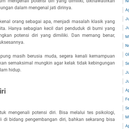
m mengenali potensi diri yang dimiliki, dikhawatirkan
N
ungan dalam mengenal jati dirinya.
A
Ju
enal orang sebagai apa, menjadi masalah klasik yang
J
ita. Hanya sebagian kecil dari penduduk di bumi yang
gkan potensi diri yang dimiliki. Dan memang benar,
M
uksesannya.
N
O
pung masih berusia muda, segera kenali kemampuan
gkan semaksimal mungkin agar kelak tidak kebingungan
S
lam hidup.
Ju
J
ri
Ap
F
S
k mengenali potensi diri. Bisa melalui tes psikologi,
M
i di bidang pengembangan diri, bahkan sekarang bisa
Ap