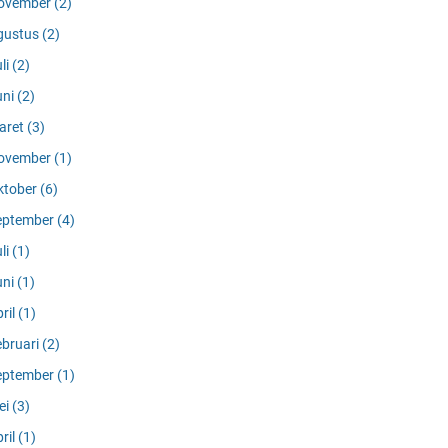
ovember
(2)
gustus
(2)
li
(2)
uni
(2)
aret
(3)
ovember
(1)
ktober
(6)
eptember
(4)
li
(1)
uni
(1)
ril
(1)
ebruari
(2)
eptember
(1)
ei
(3)
ril
(1)