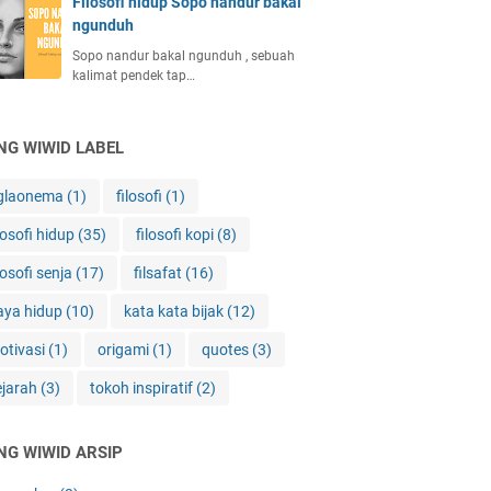
Filosofi hidup Sopo nandur bakal
ngunduh
Sopo nandur bakal ngunduh , sebuah
kalimat pendek tap…
NG WIWID LABEL
glaonema
(1)
filosofi
(1)
losofi hidup
(35)
filosofi kopi
(8)
losofi senja
(17)
filsafat
(16)
aya hidup
(10)
kata kata bijak
(12)
otivasi
(1)
origami
(1)
quotes
(3)
ejarah
(3)
tokoh inspiratif
(2)
NG WIWID ARSIP