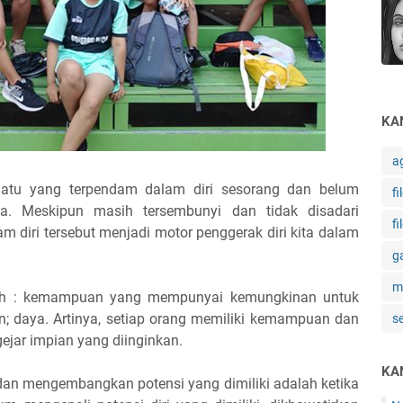
KA
a
esuatu yang terpendam dalam diri sesorang dan belum
fi
a. Meskipun masih tersembunyi dan tidak disadari
fi
diri tersebut menjadi motor penggerak diri kita dalam
g
m
dalah : kemampuan yang mempunyai kemungkinan untuk
; daya. Artinya, setiap orang memiliki kemampuan dan
s
jar impian yang diinginkan.
KA
dan mengembangkan potensi yang dimiliki adalah ketika