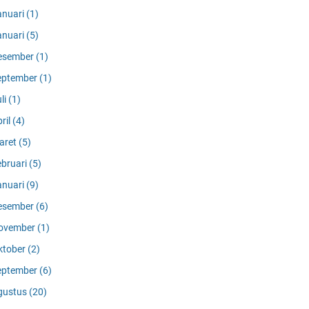
anuari
(1)
anuari
(5)
esember
(1)
eptember
(1)
li
(1)
ril
(4)
aret
(5)
ebruari
(5)
anuari
(9)
esember
(6)
ovember
(1)
ktober
(2)
eptember
(6)
gustus
(20)