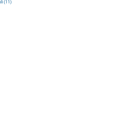
li
(11)