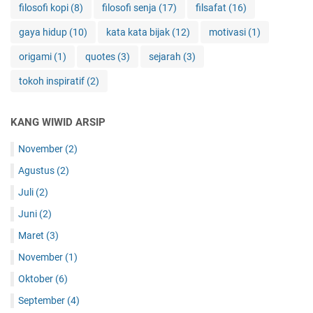
filosofi kopi
(8)
filosofi senja
(17)
filsafat
(16)
gaya hidup
(10)
kata kata bijak
(12)
motivasi
(1)
origami
(1)
quotes
(3)
sejarah
(3)
tokoh inspiratif
(2)
KANG WIWID ARSIP
November
(2)
Agustus
(2)
Juli
(2)
Juni
(2)
Maret
(3)
November
(1)
Oktober
(6)
September
(4)